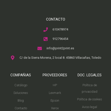
CONTACTO
610478974
912796454
info@print2print.es
C/ de la Sierra Morena, 2 local 8. 45860 Villacañas, Toledo
COMPAÑIAS
PROVEEDORES
DOC. LEGALES
Catálogo
HP
Política de
privacidad
Soluciones
Lexmark
Política de cookies
Blog
Epson
Aviso legal
Contacto
Xerox