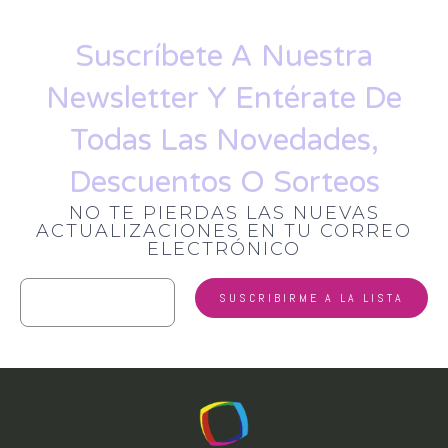
Suscríbete A Nuestra
Newsletter Y Entérate De
Todas Las Novedades,
Descuentos O Sorteos
NO TE PIERDAS LAS NUEVAS
ACTUALIZACIONES EN TU CORREO
ELECTRÓNICO