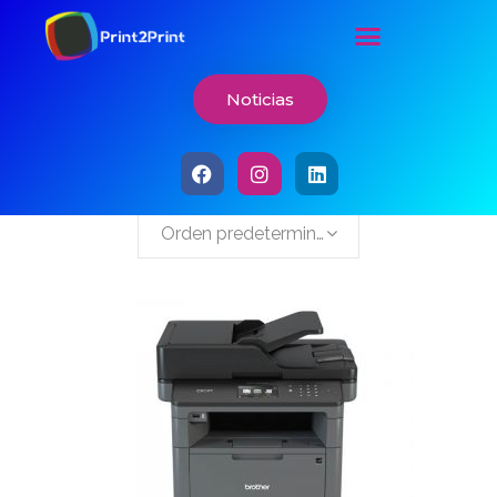
Noticias
Showing 1–12 of 49 results
Orden predeterminado