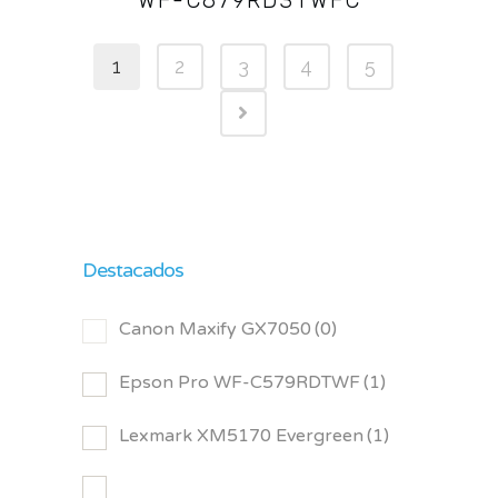
WF-C879RD3TWFC
1
2
3
4
5
Destacados
Canon Maxify GX7050
(0)
Epson Pro WF-C579RDTWF
(1)
Lexmark XM5170 Evergreen
(1)