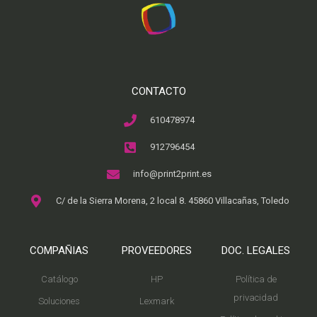
CONTACTO
610478974
912796454
info@print2print.es
C/ de la Sierra Morena, 2 local 8. 45860 Villacañas, Toledo
COMPAÑIAS
PROVEEDORES
DOC. LEGALES
Catálogo
HP
Política de
privacidad
Soluciones
Lexmark