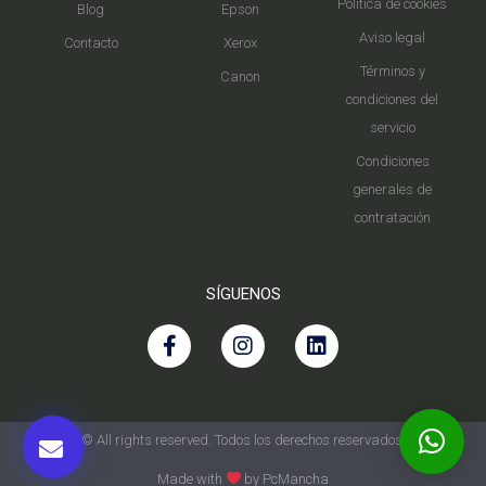
Política de cookies
Blog
Epson
Aviso legal
Contacto
Xerox
Términos y
Canon
condiciones del
servicio
Condiciones
generales de
contratación
SÍGUENOS
© All rights reserved. Todos los derechos reservados.
Made with
by PcMancha​​