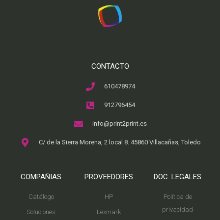
CONTACTO
610478974
912796454
info@print2print.es
C/ de la Sierra Morena, 2 local 8. 45860 Villacañas, Toledo
COMPAÑIAS
PROVEEDORES
DOC. LEGALES
Catálogo
HP
Política de
privacidad
Soluciones
Lexmark