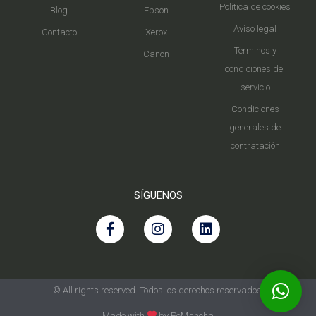
Política de cookies
Blog
Epson
Aviso legal
Contacto
Xerox
Términos y
Canon
condiciones del
servicio
Condiciones
generales de
contratación
SÍGUENOS
© All rights reserved. Todos los derechos reservados.
Made with
by PcMancha​​