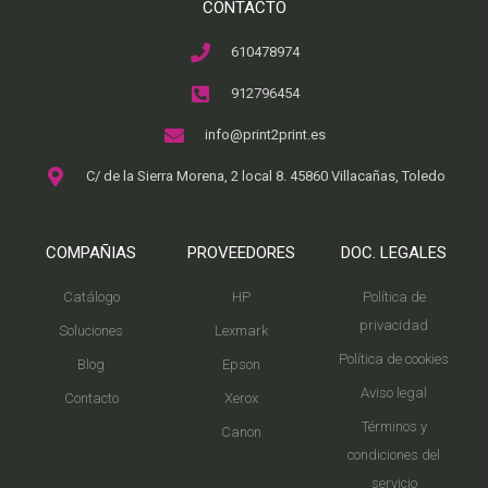
CONTACTO
610478974
912796454
info@print2print.es
C/ de la Sierra Morena, 2 local 8. 45860 Villacañas, Toledo
COMPAÑIAS
PROVEEDORES
DOC. LEGALES
Catálogo
HP
Política de
privacidad
Soluciones
Lexmark
Política de cookies
Blog
Epson
Aviso legal
Contacto
Xerox
Términos y
Canon
condiciones del
servicio