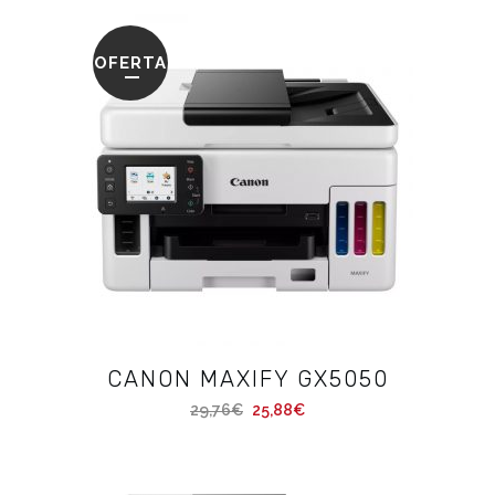
OFERTA
CANON MAXIFY GX5050
29,76
€
25,88
€