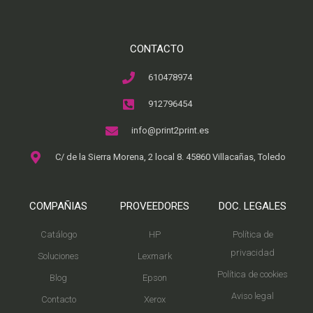
CONTACTO
610478974
912796454
info@print2print.es
C/ de la Sierra Morena, 2 local 8. 45860 Villacañas, Toledo
COMPAÑIAS
PROVEEDORES
DOC. LEGALES
Catálogo
HP
Política de
privacidad
Soluciones
Lexmark
Política de cookies
Blog
Epson
Aviso legal
Contacto
Xerox