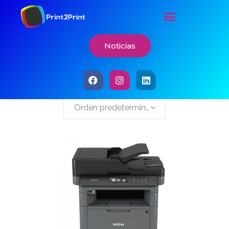
Noticias
Showing 1–12 of 57 results
Orden predeterminado