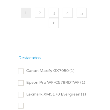
1
2
3
4
5
Destacados
Canon Maxify GX7050
(1)
Epson Pro WF-C579RDTWF
(1)
Lexmark XM5170 Evergreen
(1)