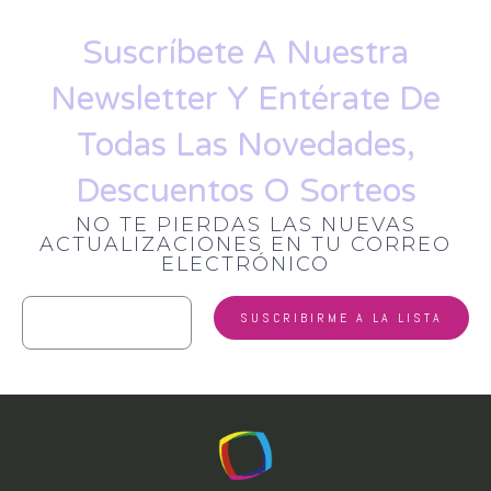
Suscríbete A Nuestra
Newsletter Y Entérate De
Todas Las Novedades,
Descuentos O Sorteos
NO TE PIERDAS LAS NUEVAS
ACTUALIZACIONES EN TU CORREO
ELECTRÓNICO