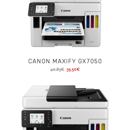
CANON MAXIFY GX7050
40,83
€
35,50
€