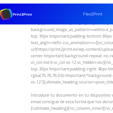
[vc_row css_animation=»» row_type=»row» u
Flex2Print
background_image_as_pattern=»without_pat
row_type=»row» use_row_as_full_screen_sec
background_image_as_pattern=»without_pat
top: 30px !important;padding-bottom: 80px
text_align=»left» css_animation=»»][vc_co
url(https://print2print.es/wp-content/up
center !important;background-repeat: no-re
vc_col-md-6 vc_col-xs-12 vc_hidden-xs»][/
top: 30px !important;padding-right: 40px !
rgba(76,76,76,0.6) !important;*background-co
xs-12″][ultimate_heading source=»post_tit
Introduce tu documento en tu dispositivo d
email consigue de esta forma que tus docume
[/ultimate_heading][/vc_column_inner][/vc