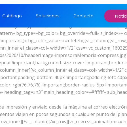
se_row_as_full_screen_section=»no» type=»full_width» angl
Catálogo
Soluciones
Contacto
Notic
tern»][vc_column][vc_empty_space height=»80px»][/vc_col
tion=»yes» type=»full_width» angled_section=»no» text_alig
tern» bg_type=»bg_color» bg_override=»full» z_index=»» 
 !important;}» bg_color_value=»#efefef»][vc_column][vc_ro
lumn_inner el_class=»col» width=»1/2″ css=».vc_custom_160
loads/2020/10/headerImage-impresoraMemoria-compress.jpg?
peat !important;background-size: cover !important;border-rad
vc_column_inner][vc_column_inner el_class=»col» width=»1/2
important;padding-bottom: 40px !important;padding-left: 40p
lor: rgb(76,76,76) !important;border-radius: 5px !important;
le» heading_tag=»h3″ main_heading_color=»#ffffff» sub_head
e impresión y envíalo desde la máquina al correo electrónic
ntos viajen en pocos segundos a cualquier punto del planeta
_row_inner][/vc_column][/vc_row][vc_row css_animation=»» 