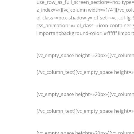
use_row_as_full_screen_section=»no» type
z_index=»»][vc_column width=»1/4″][/vc_co
el_class=»box-shadow-y» offset=»vc_col-lg-
css_animation=»» el_class=»icon-container-
!important;background-color: #ffffff !impor
[vc_empty_space height=»20px»][vc_column
[/vc_column_text][vc_empty_space height=»2
[vc_empty_space height=»20px»][vc_column
[/vc_column_text][vc_empty_space height=»2
[vc_empty_space height=»20px»][vc_column