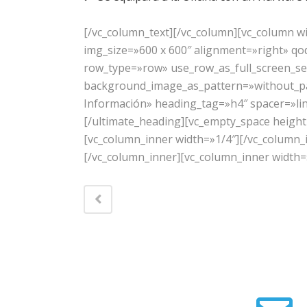
[/vc_column_text][/vc_column][vc_column w
img_size=»600 x 600″ alignment=»right» q
row_type=»row» use_row_as_full_screen_sec
background_image_as_pattern=»without_pa
Información» heading_tag=»h4″ spacer=»lin
[/ultimate_heading][vc_empty_space height
[vc_column_inner width=»1/4″][/vc_column_i
[/vc_column_inner][vc_column_inner width=