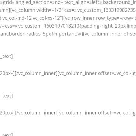
=»grid» angled_section=»no» text_align=»left» background_
lumn][vc_column width=»1/2″ css=».vc_custom_1603199827358
6 vc_col-md-12 vc_col-xs-12″][vc_row_inner row_type=»row» t
y» css=».vc_custom_1603197018210{padding-right: 20px !imp
tant;border-radius: 5px !important;}»][vc_column_inner offset
_text]
RAPIDEZ
0px»][/vc_column_inner][vc_column_inner offset=»vc_col-lg-
_text]
PRESENCIA
0px»][/vc_column_inner][vc_column_inner offset=»vc_col-lg-
_text]