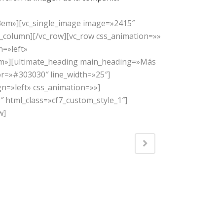
»3em»][vc_single_image image=»2415″
_column][/vc_row][vc_row css_animation=»»
n=»left»
em»][ultimate_heading main_heading=»Más
or=»#303030″ line_width=»25″]
n=»left» css_animation=»»]
″ html_class=»cf7_custom_style_1″]
w]