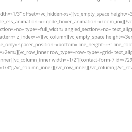
idth=»1/3″ offset=»vc_hidden-xs»][vc_empty_space height=
ode_css_animation=»» qode_hover_animation=»zoom_in»][/vc
tion=»no» type=»full_width» angled_section=»no» text_alig
ttern» z_index=»»][vc_column][vc_empty_space height=»3
e_only» spacer_position=»bottom» line_height=»3″ line_col
=»2em»][vc_row_inner row_type=»row» type=»grid» text_alig
nner][vc_column_inner width=»1/2″][contact-form-7 id=»729
»1/4″][/vc_column_inner][/vc_row_inner][/vc_column][/vc_ro