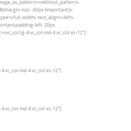
image_as_pattern=»without_pattern»
{margin-top: -60px !important;}»
ype=»full_width» text_align=»left»
ortant;padding-left: 20px
=»vc_col-lg-4 vc_col-md-4 vc_col-xs-12″]
4 vc_col-md-4 vc_col-xs-12″]
4 vc_col-md-4 vc_col-xs-12″]