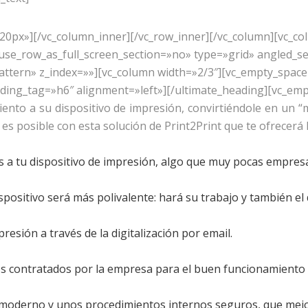
CALIDAD
20px»][/vc_column_inner][/vc_row_inner][/vc_column][vc_co
se_row_as_full_screen_section=»no» type=»grid» angled_sec
tern» z_index=»»][vc_column width=»2/3″][vc_empty_space
ding_tag=»h6″ alignment=»left»][/ultimate_heading][vc_em
ento a su dispositivo de impresión, convirtiéndole en un 
s posible con esta solución de Print2Print que te ofrecerá l
 a tu dispositivo de impresión, algo que muy pocas empre
positivo será más polivalente: hará su trabajo y también el 
esión a través de la digitalización por email.
 contratados por la empresa para el buen funcionamiento 
 moderno y unos procedimientos internos seguros, que mejo