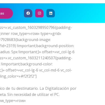
ed_section=»no» text_align=»left»
ias
umn][/vc_row][vc_row css_animation=»»
n=»left»
css=».vc_custom_1603298950796{padding-
w_inner row_type=»row» type=»grid»
3297928683{background-image:
id=2319) !important;background-position:
ius: 5px !important;}» offset=»vc_col-lg-6
″ css=».vc_custom_1603211240507{padding-
x !important;background-color:
}» offset=»vc_col-lg-6 vc_col-md-6 vc_col-
ing_color=»#f2f2f2″]
o de tu destinatario. La Digitalización por
. Sin necesidad de utilizar el PC.
row_type=»row»