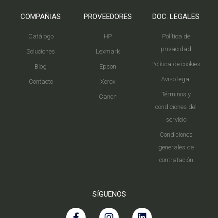
COMPAÑIAS
PROVEEDORES
DOC. LEGALES
Catálogo
HP
Política de
privacidad
Soluciones
Lexmark
Política de cookies
Blog
Epson
Aviso legal
Contacto
Xerox
Términos y
Canon
condiciones del
servicio
Condiciones
generales de
contratación
SÍGUENOS