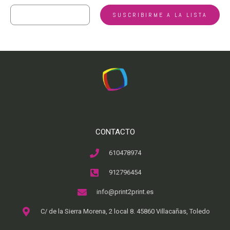
CONTACTO
610478974
912796454
info@print2print.es
C/ de la Sierra Morena, 2 local 8. 45860 Villacañas, Toledo