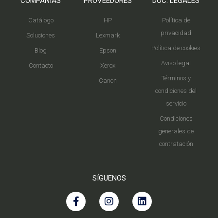
COMPAÑIAS
PROVEEDORES
DOC. LEGALES
Catálogo
HP
Política de
privacidad
Soluciones
Lexmark
Política de cookies
Blog
Epson
Aviso legal
Contacto
Xerox
Términos y
Canon
condiciones del
servicio
Condiciones
generales de
contratación
SÍGUENOS