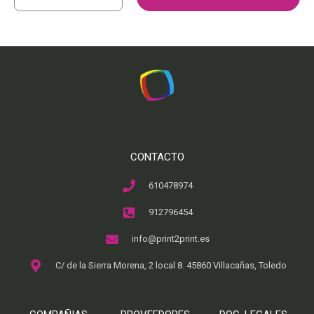
CONTACTO
610478974
912796454
info@print2print.es
C/ de la Sierra Morena, 2 local 8. 45860 Villacañas, Toledo