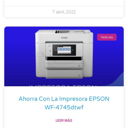
7 abril, 2022
Noticias
Ahorra Con La Impresora EPSON
WF-4745dtwf
LEER MÁS