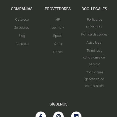
COMPAÑIAS
PROVEEDORES
DOC. LEGALES
Catálogo
HP
Política de
privacidad
Soluciones
Lexmark
Política de cookies
Blog
Epson
Aviso legal
Contacto
Xerox
Términos y
Canon
condiciones del
servicio
Condiciones
generales de
contratación
SÍGUENOS