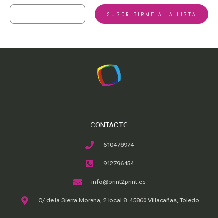
CONTACTO
610478974
912796454
info@print2print.es
C/ de la Sierra Morena, 2 local 8. 45860 Villacañas, Toledo