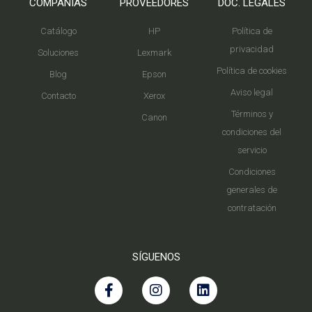
COMPAÑIAS
PROVEEDORES
DOC. LEGALES
Catálogo
HP
Política de
privacidad
Soluciones
Lexmark
Política de cookies
Blog
Epson
Aviso legal
Contacto
Xerox
Términos y
Canon
condiciones del
servicio
Condiciones
generales de
contratación
SÍGUENOS