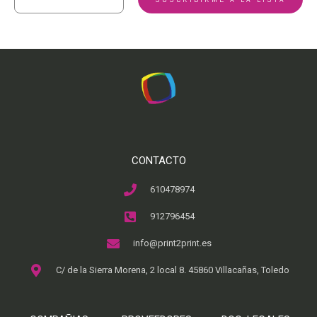
CONTACTO
610478974
912796454
info@print2print.es
C/ de la Sierra Morena, 2 local 8. 45860 Villacañas, Toledo