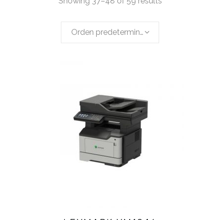
Showing 37–48 of 59 results
Orden predeterminado