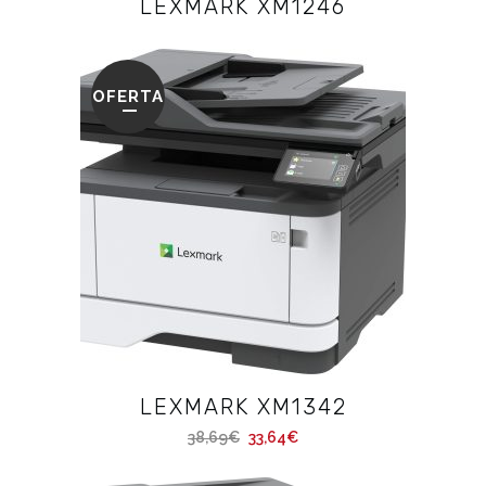
LEXMARK XM1246
OFERTA
LEXMARK XM1342
38,69
€
33,64
€