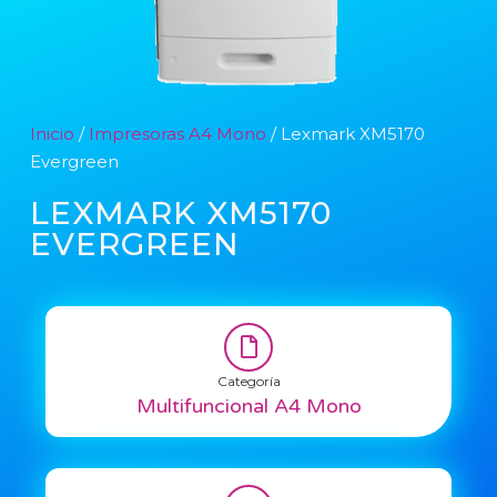
Inicio
/
Impresoras A4 Mono
/ Lexmark XM5170
Evergreen
LEXMARK XM5170
EVERGREEN
Categoría
Multifuncional A4 Mono