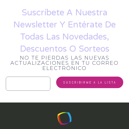
Suscríbete A Nuestra
Newsletter Y Entérate De
Todas Las Novedades,
Descuentos O Sorteos
NO TE PIERDAS LAS NUEVAS
ACTUALIZACIONES EN TU CORREO
ELECTRÓNICO