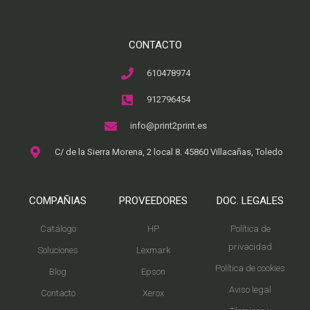
CONTACTO
610478974
912796454
info@print2print.es
C/ de la Sierra Morena, 2 local 8. 45860 Villacañas, Toledo
COMPAÑIAS
PROVEEDORES
DOC. LEGALES
Catálogo
HP
Política de
privacidad
Soluciones
Lexmark
Política de cookies
Blog
Epson
Aviso legal
Contacto
Xerox