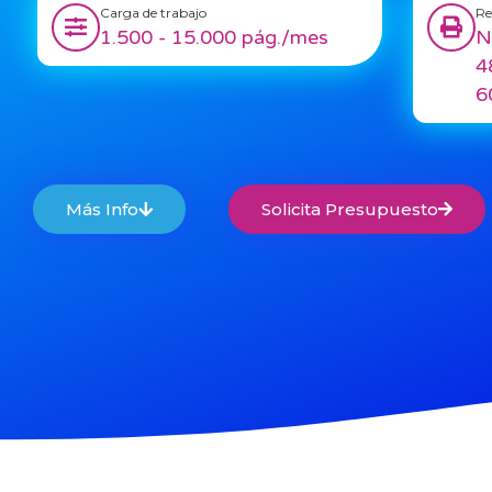
Carga de trabajo
Re
1.500 - 15.000 pág./mes
N
4
6
Más Info
Solicita Presupuesto