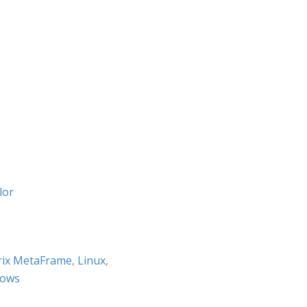
lor
trix MetaFrame
,
Linux
,
ows