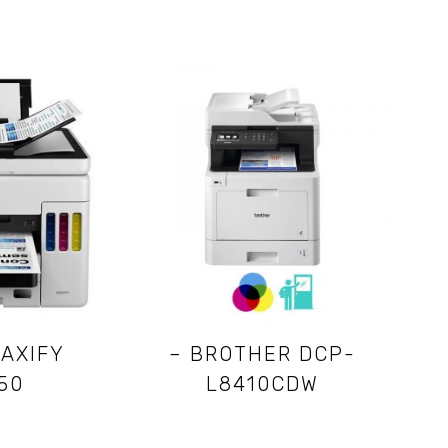
AXIFY
– BROTHER DCP-
50
L8410CDW
35,50
€