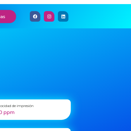
ias
locidad de impresión
0 ppm