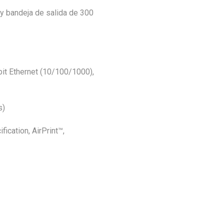
 y bandeja de salida de 300
abit Ethernet (10/100/1000),
s)
cation, AirPrint™,