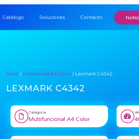
Catálogo
Soluciones
Contacto
Notic
Inicio
/
Impresoras A4 Color
/ Lexmark C4342
LEXMARK C4342
Categoría
Ve
Multifuncional A4 Color
4