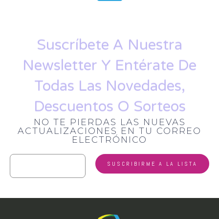
Suscríbete A Nuestra
Newsletter Y Entérate De
Todas Las Novedades,
Descuentos O Sorteos
NO TE PIERDAS LAS NUEVAS
ACTUALIZACIONES EN TU CORREO
ELECTRÓNICO