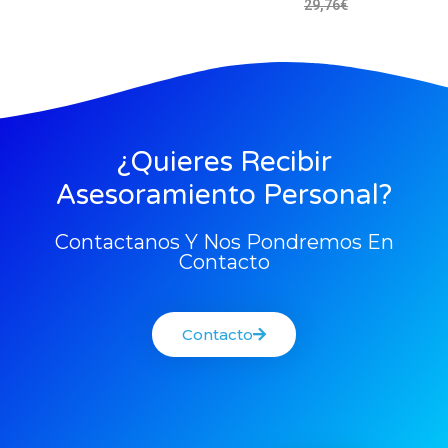
29,76
€
25,88
€
¿Quieres Recibir
Asesoramiento Personal?
Contactanos Y Nos Pondremos En
Contacto
Contacto