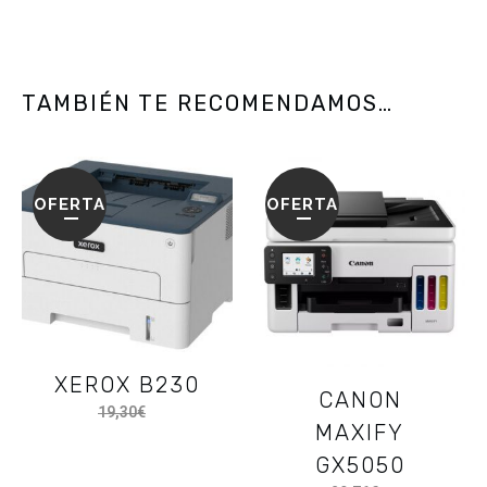
TAMBIÉN TE RECOMENDAMOS…
OFERTA
OFERTA
XEROX B230
CANON
19,30
€
16,78
€
MAXIFY
GX5050