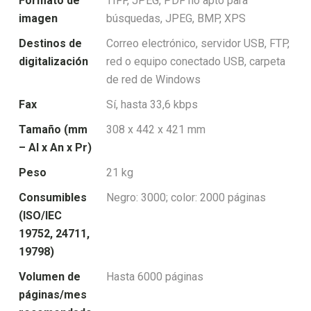
Formato de
TIFF, JPEG, PDF no apto para
imagen
búsquedas, JPEG, BMP, XPS
Destinos de
Correo electrónico, servidor USB, FTP,
digitalización
red o equipo conectado USB, carpeta
de red de Windows
Fax
Sí, hasta 33,6 kbps
Tamaño (mm
308 x 442 x 421 mm
– Al x An x Pr)
Peso
21 kg
Consumibles
Negro: 3000; color: 2000 páginas
(ISO/IEC
19752, 24711,
19798)
Volumen de
Hasta 6000 páginas
páginas/mes