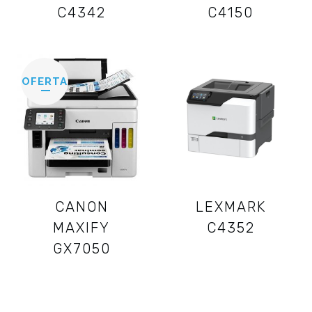
C4342
C4150
OFERTA
CANON
LEXMARK
MAXIFY
C4352
GX7050
40,83
€
35,50
€