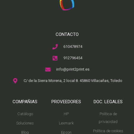
CONTACTO
610478974
912796454
info@print2print.es
C/ de la Sierra Morena, 2 local 8. 45860 Villacañas, Toledo
COMPAÑIAS
PROVEEDORES
DOC. LEGALES
Catálogo
HP
Política de
privacidad
Soluciones
Lexmark
Política de cookies
Blog
Epson