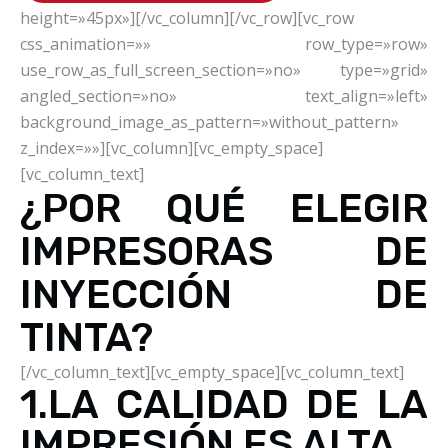
height=»45px»][/vc_column][/vc_row][vc_row
css_animation=»» row_type=»row»
use_row_as_full_screen_section=»no» type=»grid»
angled_section=»no» text_align=»left»
background_image_as_pattern=»without_pattern»
z_index=»»][vc_column][vc_empty_space]
[vc_column_text]
¿POR QUÉ ELEGIR
IMPRESORAS DE
INYECCIÓN DE
TINTA?
[/vc_column_text][vc_empty_space][vc_column_text]
1.LA CALIDAD DE LA
IMPRESIÓN ES ALTA.