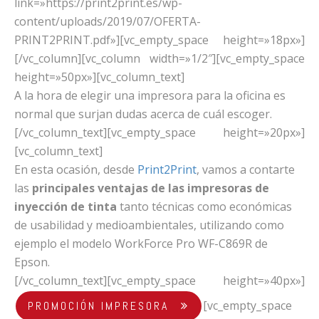
link=»https://print2print.es/wp-
content/uploads/2019/07/OFERTA-
PRINT2PRINT.pdf»][vc_empty_space height=»18px»]
[/vc_column][vc_column width=»1/2″][vc_empty_space
height=»50px»][vc_column_text]
A la hora de elegir una impresora para la oficina es
normal que surjan dudas acerca de cuál escoger.
[/vc_column_text][vc_empty_space height=»20px»]
[vc_column_text]
En esta ocasión, desde
Print2Print
, vamos a contarte
las
principales ventajas de las impresoras de
inyección de tinta
tanto técnicas como económicas
de usabilidad y medioambientales, utilizando como
ejemplo el modelo WorkForce Pro WF-C869R de
Epson.
[/vc_column_text][vc_empty_space height=»40px»]
[vc_empty_space
PROMOCIÓN IMPRESORA