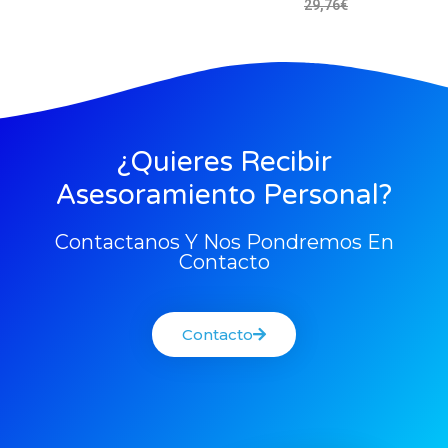
29,76
€
25,88
€
¿Quieres Recibir
Asesoramiento Personal?
Contactanos Y Nos Pondremos En
Contacto
Contacto