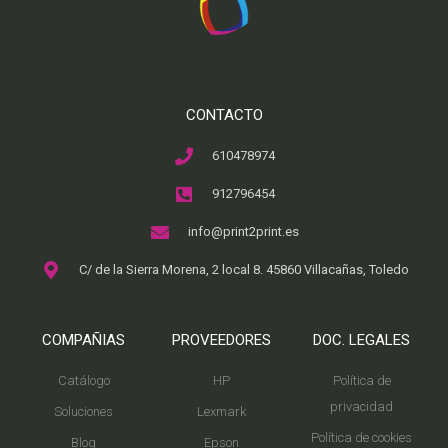
CONTACTO
610478974
912796454
info@print2print.es
C/ de la Sierra Morena, 2 local 8. 45860 Villacañas, Toledo
COMPAÑIAS
PROVEEDORES
DOC. LEGALES
Catálogo
HP
Política de
privacidad
Soluciones
Lexmark
Política de cookies
Blog
Epson