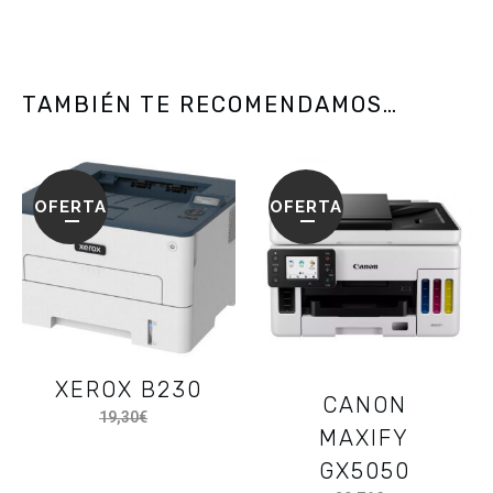
TAMBIÉN TE RECOMENDAMOS…
OFERTA
OFERTA
XEROX B230
CANON
19,30
€
16,78
€
MAXIFY
GX5050