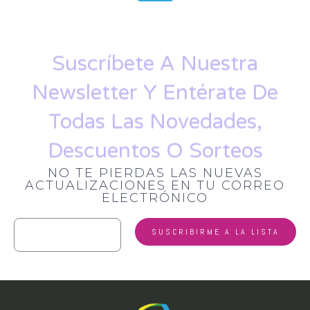
Suscríbete A Nuestra
Newsletter Y Entérate De
Todas Las Novedades,
Descuentos O Sorteos
NO TE PIERDAS LAS NUEVAS
ACTUALIZACIONES EN TU CORREO
ELECTRÓNICO