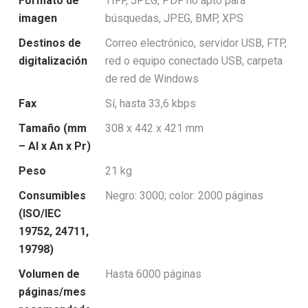
Formato de
TIFF, JPEG, PDF no apto para
imagen
búsquedas, JPEG, BMP, XPS
Destinos de
Correo electrónico, servidor USB, FTP,
digitalización
red o equipo conectado USB, carpeta
de red de Windows
Fax
Sí, hasta 33,6 kbps
Tamaño (mm
308 x 442 x 421 mm
– Al x An x Pr)
Peso
21 kg
Consumibles
Negro: 3000; color: 2000 páginas
(ISO/IEC
19752, 24711,
19798)
Volumen de
Hasta 6000 páginas
páginas/mes