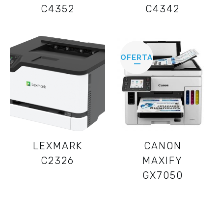
C4352
C4342
OFERTA
LEXMARK
CANON
C2326
MAXIFY
GX7050
40,83
€
35,50
€